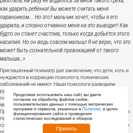
работала, ни разу не водилось за мной такого греха,
как ударить ребёнка! Вы можете считать меня
параноиком... Но этот мальчик хочет, чтобы я его
ударила, и словно отчаянно меня на это выводит! Как
будто он станет счастлив, только когда добьётся этого
насилия. Но он ведь совсем малыш! Я не верю, что это
может быть сознательной провокацией от такого
малыша…»
Приглашённый психиатр дал заключение, что дети, хоть и
нуждаются в коррекции психолога, психических
заболеваний не имеют. Наши психологи разводили
руками. Ведь, чтобы разобраться с проблемой, нужно
Продолжая использовать наш сайт, вы даете
сначала найти её причину, а дети были очень закрыты и
согласие на обработку файлов cookie,
пользовательских данных с помощью метрических
явно чего-то не договаривали. «Проговорился» младший.
программ и сервисов, указанных в
Политике
, в целях
Приёмная мама укладывала трёхлетнего малыша, гладила
функционирования сайта и проведения
по голове, пела колыбельные. Как вдруг у малыша
статистических исследований и обзоров
случилась дикая истерика! Он бился о стены, о кроватку и
Принять
повторял по кругу, как заведённый, одну фразу:
«Ты меня