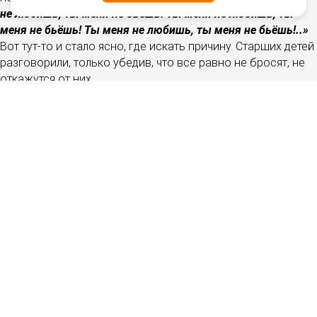
не любишь, ты меня не бьёшь! Ты меня не любишь, ты
меня не бьёшь! Ты меня не любишь, ты меня не бьёшь!..»
Вот тут-то и стало ясно, где искать причину. Старших детей
разговорили, только убедив, что все равно не бросят, не
откажутся от них.
«Бьёт, значит, любит»
Оказалось, что отец детей периодически впадал в
ярость и избивал всю семью. Такие периоды были у
него регулярно и давно, а истощённая мама была в
полной и болезненной зависимости от мужа и много
раз пыталась покончить с собой. Семья «привыкла».