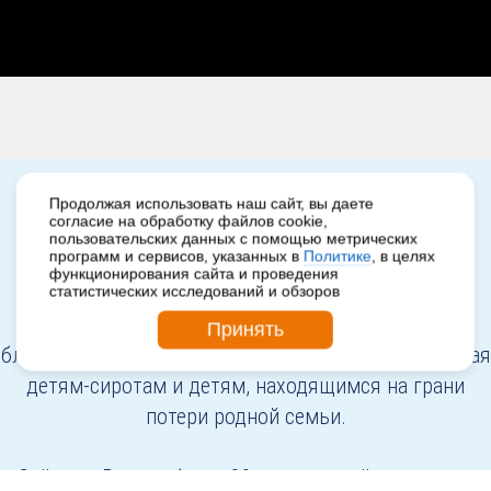
Продолжая использовать наш сайт, вы даете
согласие на обработку файлов cookie,
Детские деревни SOS
пользовательских данных с помощью метрических
программ и сервисов, указанных в
Политике
, в целях
функционирования сайта и проведения
статистических исследований и обзоров
«Детские деревни SOS» – российская
Принять
благотворительная организация, 30 лет помогающая
детям-сиротам и детям, находящимся на грани
потери родной семьи.
Сейчас в России более 30 тысяч детей живут не в