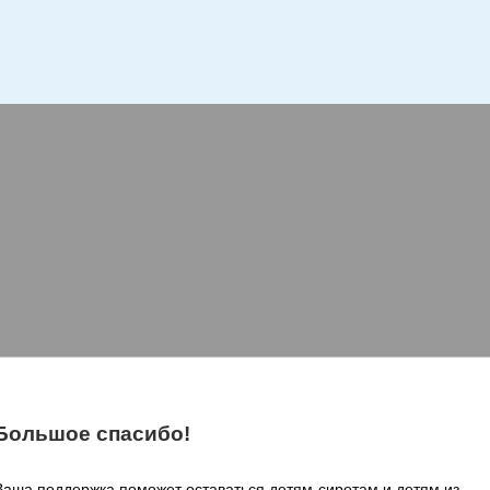
Большое спасибо!
Ваша поддержка поможет оставаться детям-сиротам и детям из