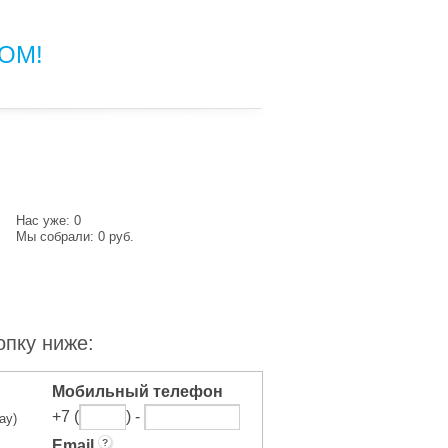
ОМ!
Нас уже:
0
Мы собрали:
0
руб.
опку ниже:
Мобильный телефон
+7 (
) -
ay)
Email