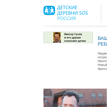
ВА
РЕ
Недав
потря
Некот
Новый
брать